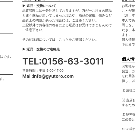
▶ 返品・交換について
お客様か
品質管理には十分注意しておりますが、万が一ご注文の商品
ことが確
と違う商品が届いてしまった場合や、商品の破損、傷みなど
（注：本
品質上の問題があった場合には、ご連絡ください。
本人であ
上記以外でお客様の都合による返品はお受けできませんので
写しを、
ご注意下さい。
だき、本
ます。
その他詳細については、
こちら
をご確認ください。
個人情報
下記まで
▶ 返品・交換のご連絡先
法です｡
TEL:0156-63-3011
個人情
お客様か
営業時間：平日 9:00-17:00
発送、カ
Mail:
info@gyutoro.com
せに回答
す。
但し、以
⑴ 法律
⑵ 当店
するため
⑶ 秘密
に必要と
※この場