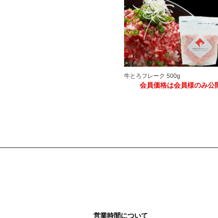
牛とろフレーク 500g
牛とろプレミアムハンバーグ 150g
公開
会員価格は会員様のみ公
会員価格は会員様のみ公開
営業時間について