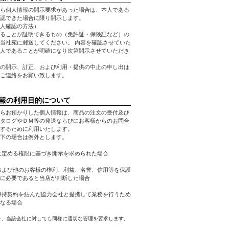
ら個人情報の開示要求があった場合は、本人である
認できた場合に限り開示します。
人確認の方法）
ることが証明できるもの（免許証・保険証など）の
当社宛に郵送してください。 内容を確認させていた
人であることが明確になり次第開示させていただき
の開示、訂正、および利用・提供の中止の申し出は
ご連絡をお願い致します。
報の利用目的について
らお預かりした個人情報は、商品の注文の受付及び
タログやＤＭ等の発送ならびにお客様からのお問合
するために利用いたします。
下の場合は例外とします。
に定める権限に基づき開示を求められた場合
および他のお客様の権利、利益、名誉、信用等を保護
に必要であると当店が判断した場合
保持契約を結んだ協力会社と提携して業務を行うため
なる場合
合、当該会社に対しても同様に適切な管理を要求します。