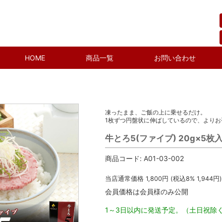
HOME
商品一覧
お問い合わせ
凍ったまま、ご飯の上に乗せるだけ。
1枚ずつ円盤状に伸ばしているので、より
牛とろ5(ファイブ) 20g×5枚
商品コード:
A01-03-002
当店通常価格
1,800
円 (税込8%
1,944
円)
会員価格は会員様のみ公開
1～3日以内に発送予定。（土日祝除