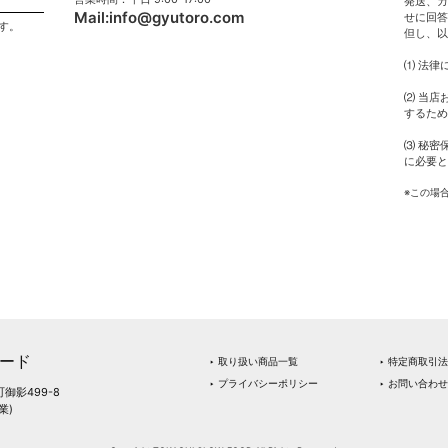
発送、カ
Mail:
info@gyutoro.com
せに回答
す。
但し、以
⑴ 法律
⑵ 当店
するため
⑶ 秘密
に必要と
※この場
ード
‣ 取り扱い商品一覧
‣ 特定商取引
‣ プライバシーポリシー
‣ お問い合わせ
町御影499-8
業)