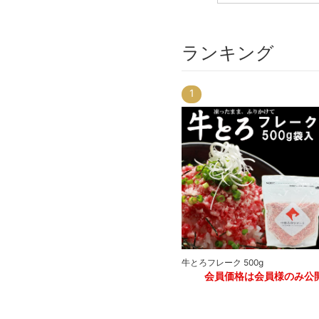
ランキング
1
4
牛とろフレーク 500g
牛とろプレミアムハンバーグ 150g
公開
会員価格は会員様のみ公
会員価格は会員様のみ公開