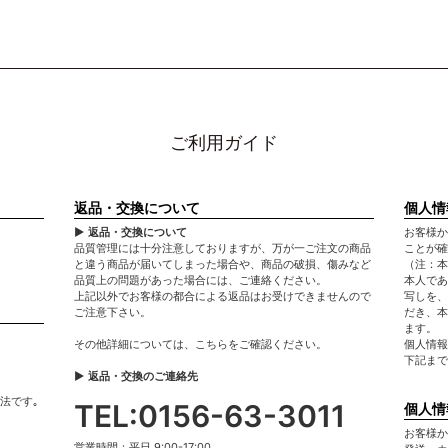
ご利用ガイド
返品・交換について
個人情
▶ 返品・交換について
お客様か
品質管理には十分注意しておりますが、万が一ご注文の商品
ことが確
と違う商品が届いてしまった場合や、商品の破損、傷みなど
（注：本
品質上の問題があった場合には、ご連絡ください。
本人であ
上記以外でお客様の都合による返品はお受けできませんので
写しを、
ご注意下さい。
だき、本
ます。
その他詳細については、
こちら
をご確認ください。
個人情報
下記まで
▶ 返品・交換のご連絡先
法です｡
TEL:0156-63-3011
個人情
お客様か
営業時間：平日 9:00-17:00