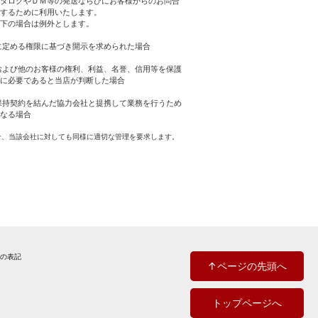
タログやＤＭ等の発送ならびにお客様からのお問合
するために利用いたします。
下の場合は例外とします。
に定める権限に基づき開示を求められた場合
および他のお客様の権利、利益、名誉、信用等を保護
に必要であると当店が判断した場合
保持契約を結んだ協力会社と提携して業務を行うため
なる場合
合、当該会社に対しても同様に適切な管理を要求します。
法の表記
↑ページの先頭へ
トップページへ