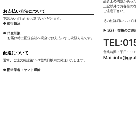
品質上の問題があっ
上記以外でお客様の
お支払い方法について
ご注意下さい。
下記のいずれかをお選びいただけます。
その他詳細について
● 銀行振込
▶ 返品・交換のご連
● 代金引換
お届け時に配送会社へ現金でお支払いする決済方法です｡
TEL:01
営業時間：平日 9:00-1
配送について
Mail:
info@gyu
通常、ご注文確認後1〜3営業日以内に発送いたします。
● 配送業者：ヤマト運輸