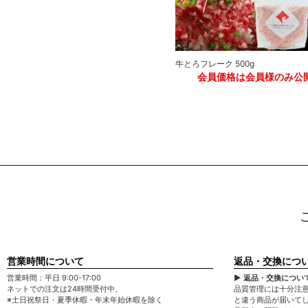
牛とろフレーク 500g
牛とろプレミアムハンバーグ 150g
公開
会員価格は会員様のみ公
会員価格は会員様のみ公開
営業時間について
返品・交換につ
営業時間：平日 9:00-17:00
▶ 返品・交換につい
ネットでの注文は24時間受付中。
品質管理には十分注
※土日祝祭日・夏季休暇・年末年始休暇を除く
と違う商品が届いて